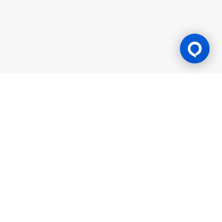
Lesen Permainan
BK8 diuruskan oleh Mettlemind Tech Ltd., nombor pendaftaran:
15779, dengan alamat berdaftar di Hamchako, Mutsamudu,
Pulau Autonomi Anjouan, Kesatuan Comoros. BK8 berlesen dan
dikawal selia oleh Kerajaan Pulau Autonomi Anjouan, Kesatuan